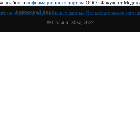
 масштабного
информационного портала
ООО «Факультет Медици
ты
Авторский блог
сие на обработку персональных данных
Пользовательское согла
© Полина Габай, 2022