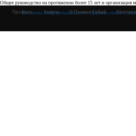
Общее руководство на протяжении более 15 лет и организация
Профиль
Услуги
О Полине Габай
Контак
Политика конфиденциальности
Правила cookie
Согла